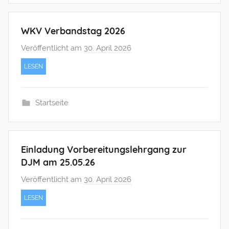
s
M
WKV Verbandstag 2026
e
Veröffentlicht am
30. April 2026
v
c
o
h
LESEN
n
s
f
n
r
e
Startseite
a
r
n
k
Einladung Vorbereitungslehrgang zur
w
DJM am 25.05.26
e
Veröffentlicht am
30. April 2026
v
i
o
t
LESEN
n
z
f