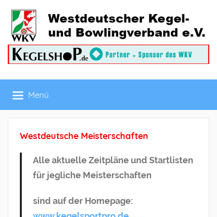
Zum
Inhalt
springen
Westdeutscher
Menü
Kegel-
und
Westdeutsche Meisterschaften
Bowlingverband
Alle aktuelle Zeitpläne und Startlisten
e.V.
für jegliche Meisterschaften
sind auf der Homepage:
www.kegelsportpro.de