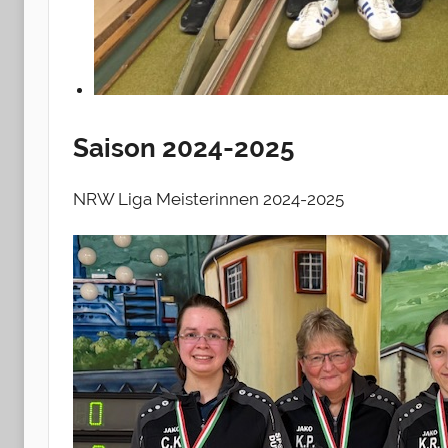
Saison 2024-2025
NRW Liga Meisterinnen 2024-2025