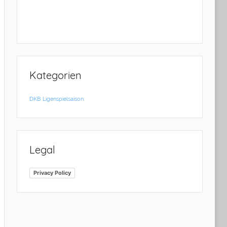
Kategorien
DKB
Ligenspielsaison
Legal
Privacy Policy