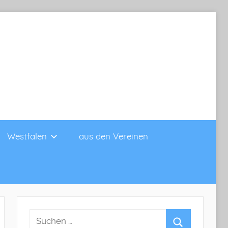
Westfalen
aus den Vereinen