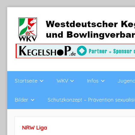
Zum
Inhalt
springen
Westdeutscher
Startseite
WKV
Infos
Jugen
Kegel-
und
Bilder
Schutzkonzept – Prävention sexualisi
Bowlingverband
NRW Liga