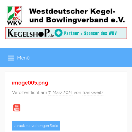
Zum
Inhalt
springen
Westdeutscher
Menü
Kegel-
und
image005.png
Bowlingverband
Veröffentlicht am
7. März 2021
von
frankweitz
e.V.
zurück zur vorherigen Seite