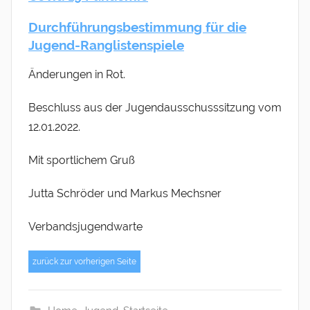
a
Durchführungsbestimmung für die
r
Jugend-Ranglistenspiele
k
u
Änderungen in Rot.
s
M
Beschluss aus der Jugendausschusssitzung vom
e
12.01.2022.
c
h
Mit sportlichem Gruß
s
Jutta Schröder und Markus Mechsner
n
e
Verbandsjugendwarte
r
zurück zur vorherigen Seite