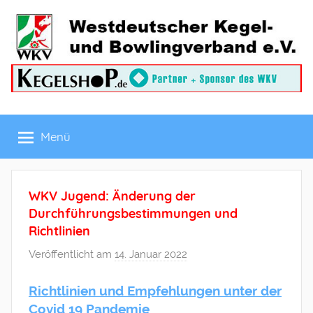
Zum
Inhalt
springen
Westdeutscher
Menü
Kegel-
und
WKV Jugend: Änderung der
Bowlingverband
Durchführungsbestimmungen und
Richtlinien
e.V.
Veröffentlicht am
14. Januar 2022
v
o
Richtlinien und Empfehlungen unter der
n
Covid 19 Pandemie
M