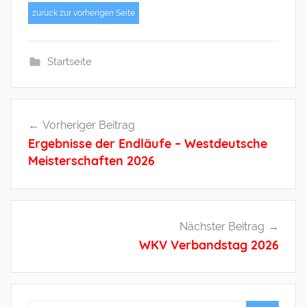
a
zurück zur vorherigen Seite
n
k
Startseite
w
e
i
Beitragsnavigation
t
Vorheriger Beitrag
z
Ergebnisse der Endläufe – Westdeutsche
Meisterschaften 2026
Nächster Beitrag
WKV Verbandstag 2026