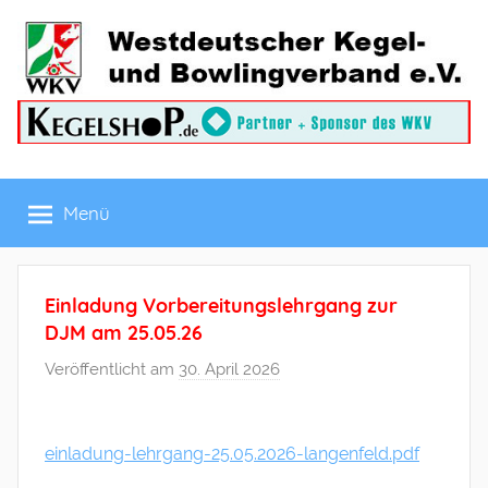
Zum
Inhalt
springen
Westdeutscher
Menü
Kegel-
und
Einladung Vorbereitungslehrgang zur
Bowlingverband
DJM am 25.05.26
Veröffentlicht am
30. April 2026
v
e.V.
o
n
einladung-lehrgang-25.05.2026-langenfeld.pdf
f
r